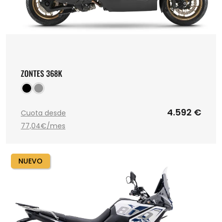
ZONTES 368K
4.592 €
Cuota desde
77,04€/mes
NUEVO