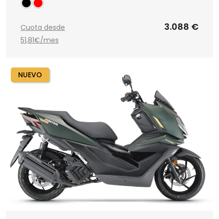
3.088 €
Cuota desde
51,81€/mes
NUEVO