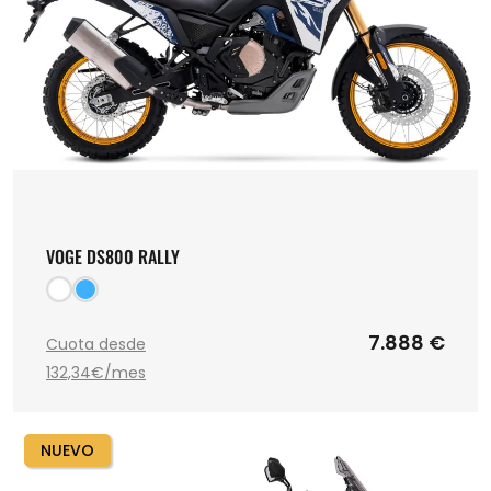
VOGE DS800 RALLY
7.888 €
Cuota desde
132,34€/mes
NUEVO